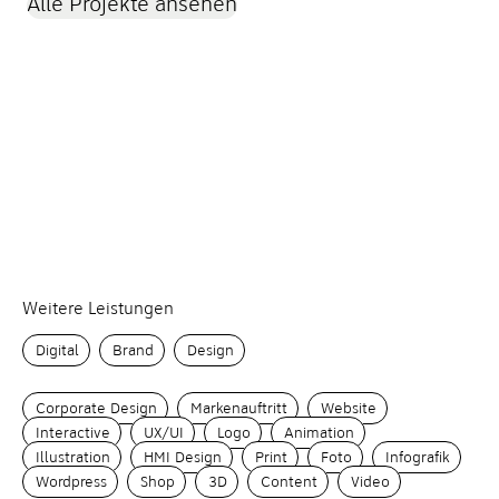
Weitere Leistungen
Digital
Brand
Design
Corporate Design
Markenauftritt
Website
Interactive
UX/UI
Logo
Animation
Illustration
HMI Design
Print
Foto
Infografik
Wordpress
Shop
3D
Content
Video