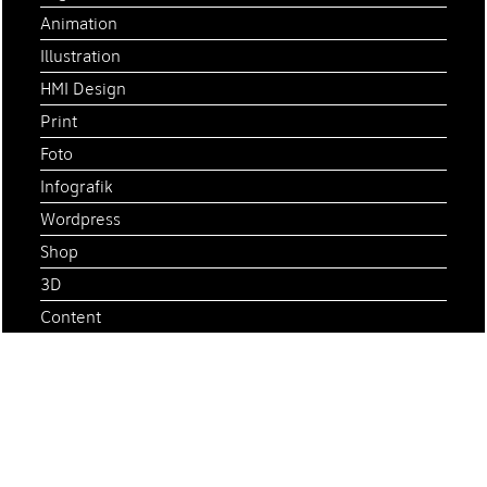
Animation
Illustration
HMI Design
Print
Foto
Infografik
Wordpress
Shop
3D
Content
Video
Transformation Design
Customer Experience
Corporate Innovation
Customer Centricity