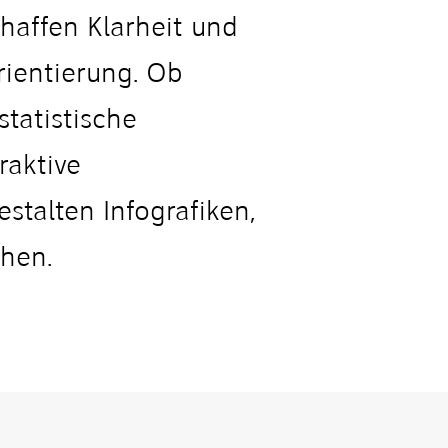
chaffen Klarheit und
rientierung. Ob
tatistische
raktive
estalten Infografiken,
chen.