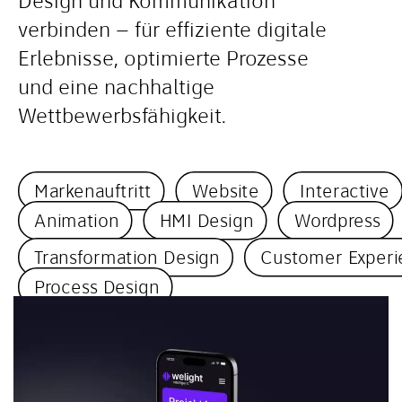
Design und Kommunikation
verbinden – für effiziente digitale
Erlebnisse, optimierte Prozesse
und eine nachhaltige
Wettbewerbsfähigkeit.
Markenauftritt
Website
Interactive
Animation
HMI Design
Wordpress
Transformation Design
Customer Experi
Process Design